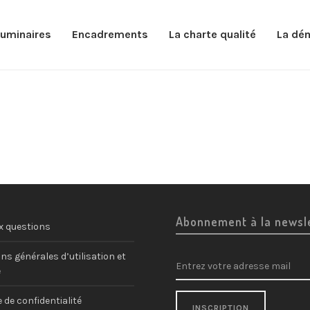
luminaires
Encadrements
La charte qualité
La dé
Abonnement à la newsl
x questions
ns générales d’utilisation et
e
e de confidentialité