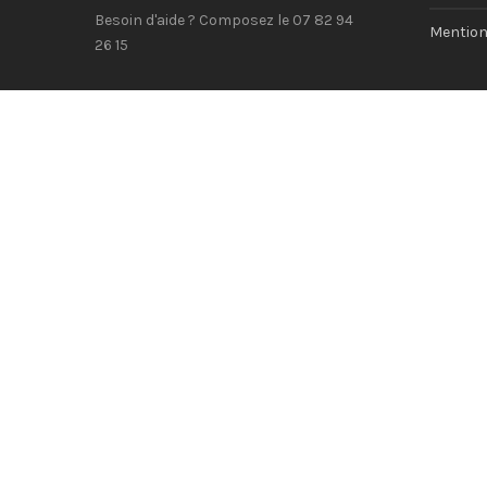
Besoin d'aide ? Composez le 07 82 94
Mention
26 15