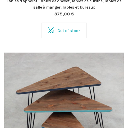
Tables d'appoint
,
Tables de chevet
,
Tables de cuisine
,
Tables de
salle à manger
,
Tables et bureaux
375,00
€
Out of stock