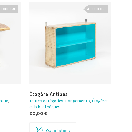
SOLD OUT
SOLD OUT
Étagère Antibes
reaux
,
Toutes catégories
,
Rangements
,
Étagères
et bibliothèques
90,00
€
Out of stock