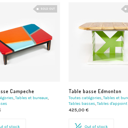
SOLD OUT
asse Campeche
Table basse Edmonton
égories
,
Tables et bureaux
,
Toutes catégories
,
Tables et bu
sses
Tables basses
,
Tables d'appoint
€
425,00
€
ut of stock
Out of stock