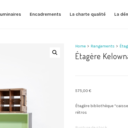
luminaires
Encadrements
La charte qualité
La dé
Home
>
Rangements
>
Étag
Étagère Kelown
575,00
€
Étagère bibliothèque “caisses
rétros
Rupture de stock