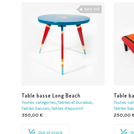
SOLD OUT
Table basse Long Beach
Table b
Toutes catégories
,
Tables et bureaux
,
Toutes cat
Tables basses
,
Tables d'appoint
Tables ba
350,00
€
250,00
Out of stock
O