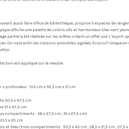
pouvant aussi faire office de bibliothèque, propose 5 espaces de ran
que affiche une palette de coloris vifs et harmonieux bleu-vert-jaune
ge partiel a été réalisée sur les arêtes créant un effet usé. L’esprit
up
ces. On note enfin les cloisons amovibles signées Ecosncf. Unique en
oklyn.
tection est appliqué sur le meuble.
r x profondeur : 133 cm x 110,5 cm x 21 cm
te 30,5 x 47,5 cm
re 31 x 47,5 cm
ux compartiments : 36 x 27,5 cm ; 19 x 27,5 cm)
50,5 x 20 cm
is et bleu (trois compartiments : 50,5 x 43 cm ; 26,5 x 21,5 cm ; 27,5 x