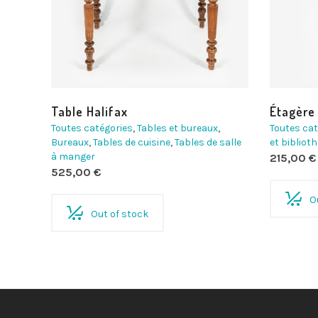
Table Halifax
Étagère
Toutes catégories
,
Tables et bureaux
,
Toutes cat
Bureaux
,
Tables de cuisine
,
Tables de salle
et bibliot
à manger
215,00
€
525,00
€
O
Out of stock