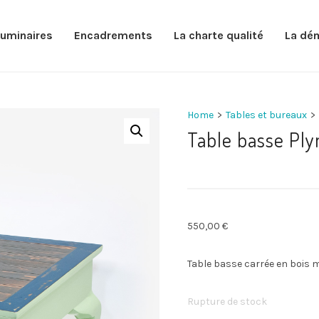
luminaires
Encadrements
La charte qualité
La dé
Home
>
Tables et bureaux
>
Table basse Pl
550,00
€
Table basse carrée en bois m
Rupture de stock