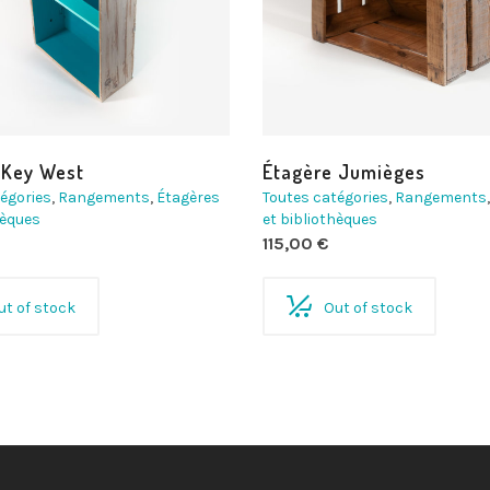
 Key West
Étagère Jumièges
égories
,
Rangements
,
Étagères
Toutes catégories
,
Rangements
hèques
et bibliothèques
115,00
€
ut of stock
Out of stock