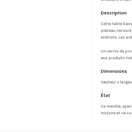
Description
Cette table bass
plateau nervuré,
endroits. Les ar
Un vernis de prot
aux produits mén
Dimensions
Hauteur x largeu
État
Ce meuble, ayant
histoire et ne c