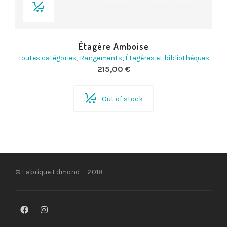
Étagère Amboise
Toutes catégories
,
Rangements
,
Étagères et bibliothèques
215,00
€
Out of stock
© Fabrique Edmond — 2018