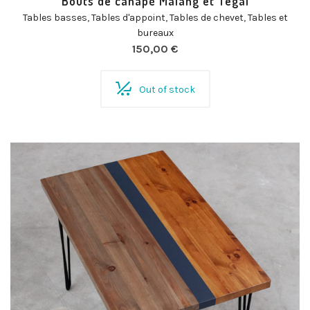
Bouts de canapé Malang et Tegal
Tables basses
,
Tables d'appoint
,
Tables de chevet
,
Tables et
bureaux
150,00
€
Out of stock