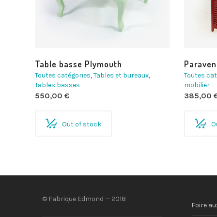
Table basse Plymouth
Paraven
Toutes catégories
,
Tables et bureaux
,
Toutes cat
Tables basses
mobilier
550,00
€
385,00
Out of stock
O
© Fabrique Edmond — 2018
Foire au