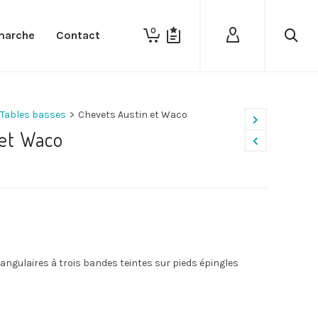
0
marche
Contact
Tables basses
>
Chevets Austin et Waco
 et Waco
iangulaires à trois bandes teintes sur pieds épingles