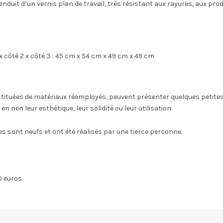
 enduit d’un vernis plan de travail, très résistant aux rayures, aux pro
 x côté 2 x côté 3 : 45 cm x 54 cm x 49 cm x 49 cm
tituées de matériaux réemployés, peuvent présenter quelques petites 
rien leur esthétique, leur solidité ou leur utilisation.
es sont neufs et ont été réalisés par une tierce personne.
50 euros.