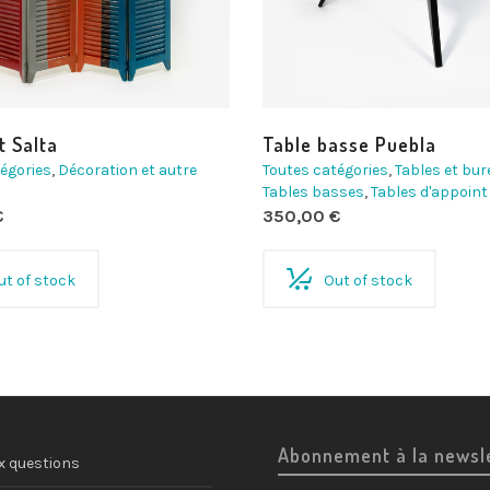
t Salta
Table basse Puebla
égories
,
Décoration et autre
Toutes catégories
,
Tables et bu
Tables basses
,
Tables d'appoint
€
350,00
€
ut of stock
Out of stock
Abonnement à la newsl
x questions