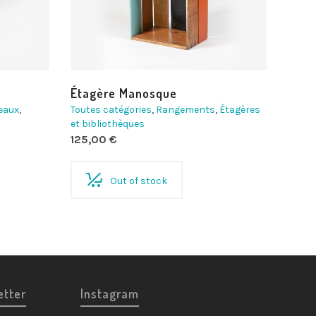
Étagère Manosque
reaux
,
Toutes catégories
,
Rangements
,
Étagères
et bibliothèques
125,00
€
Out of stock
etter
Instagram