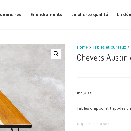
luminaires
Encadrements
La charte qualité
La dé
Home
>
Tables et bureaux
>
Chevets Austin
165,00
€
Tables d’appoint tripodes tr
Rupture de stock